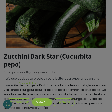
Zucchini Dark Star (Cucurbita
pepo)
Straight, smooth, dark green fruits.
We use cookies to provide you a better user experience on this
Cookie Policy
La variété de courgette Dark Star produit de fruits droits, lisse et d'un
website.
vert foncé. Leur goût doux et discret sera charmer les plus petits. Ce
zucchini se démarque pour son adaptabilité au climat aride et sa
productivité. Issue d'un croisement entre les courgettes “Verte de
Only essentials
Allow all
Customize
Milan” et “Raven”, c'est à la ferme Eel River en Californie que nous
devons cette nouvelle variété.