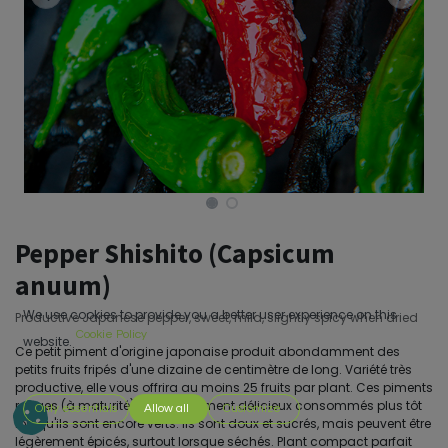
Pepper Shishito (Capsicum
anuum)
We use cookies to provide you a better user experience on this
Productive Japanese pepper, sweet, mild, slightly spicy when dried
Cookie Policy
website.
Ce petit piment d'origine japonaise produit abondamment des
petits fruits fripés d'une dizaine de centimètre de long. Variété très
productive, elle vous offrira au moins 25 fruits par plant. Ces piments
rouges (à maturité) sont également délicieux consommés plus tôt
Only essentials
Allow all
Customize
lorsqu'ils sont encore verts. Ils sont doux et sucrés, mais peuvent être
légèrement épicés, surtout lorsque séchés. Plant compact parfait