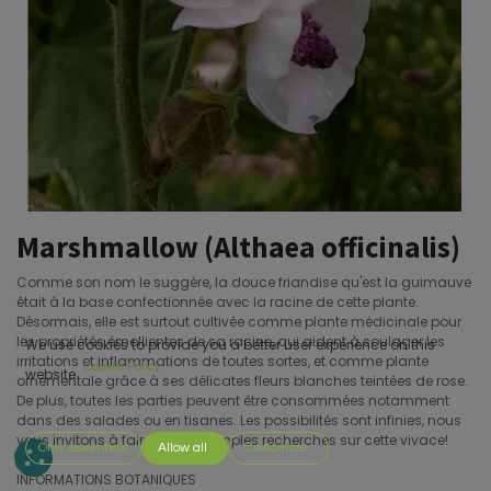
Marshmallow (Althaea officinalis)
Comme son nom le suggère, la douce friandise qu'est la guimauve
était à la base confectionnée avec la racine de cette plante.
Désormais, elle est surtout cultivée comme plante médicinale pour
les propriétés émollientes de sa racine, qui aident à soulager les
We use cookies to provide you a better user experience on this
irritations et inflammations de toutes sortes, et comme plante
Cookie Policy
website.
ornementale grâce à ses délicates fleurs blanches teintées de rose.
De plus, toutes les parties peuvent être consommées notamment
dans des salades ou en tisanes. Les possibilités sont infinies, nous
vous invitons à faire de plus amples recherches sur cette vivace!
Only essentials
Allow all
Customize
INFORMATIONS BOTANIQUES