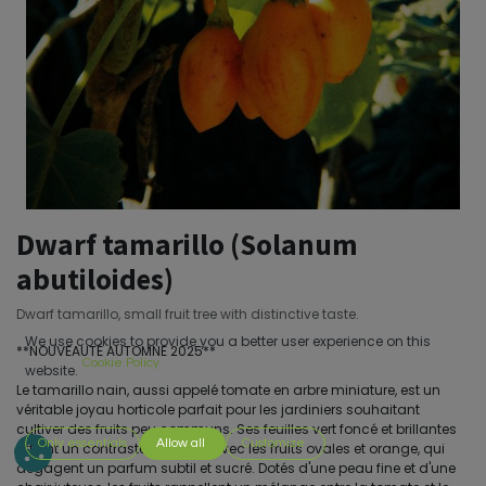
Dwarf tamarillo (Solanum
abutiloides)
Dwarf tamarillo, small fruit tree with distinctive taste.
We use cookies to provide you a better user experience on this
**NOUVEAUTÉ AUTOMNE 2025**
Cookie Policy
website.
Le tamarillo nain, aussi appelé tomate en arbre miniature, est un
véritable joyau horticole parfait pour les jardiniers souhaitant
cultiver des fruits peu communs. Ses feuilles vert foncé et brillantes
Only essentials
Allow all
Customize
offrent un contraste frappant avec les fruits ovales et orange, qui
dégagent un parfum subtil et sucré. Dotés d'une peau fine et d'une