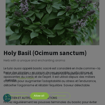
Holy Basil (Ocimum sanctum)
Herb with a unique and enchanting aroma
Le tulsi aussi appelé basilic sacré est considéré en Inde comme « la
Reine des plantes » en raison de ses propriétés purificatrices et
We use cookies to provide you a better user experience on this
apaisantes du corps et de l'esprit. Il est utilisé depuis des milliers
Cookie Policy
website.
d'années pour augmenter l'adaptabilité au stress et l'endurance,
détoxifier l'organisme et rétablir l'équilibre. Saveur délectable.
Only essentials
Allow all
Customize
ENTRETIEN ET AUTRES CONSIDÉRATIONS
Pincez régulièrement les pousses terminales du basilic pour éviter