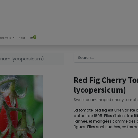
0
arrivals
test
lanum lycopersicum)
Red Fig Cherry 
lycopersicum)
Sweet pear-shaped cherry tomato
La tomate Red fig est une variété
datant de 1805. Elles étaient trad
l'année, et mangées comme des peti
figues. Elles sont sucrées, en form