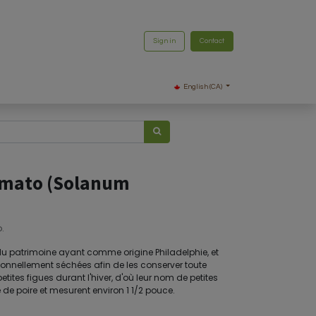
Sign in
Contact
English (CA)
Tomato (Solanum
.
 du patrimoine ayant comme origine Philadelphie, et
itionnellement séchées afin de les conserver toute
tes figues durant l'hiver, d'où leur nom de petites
e de poire et mesurent environ 1 1/2 pouce.