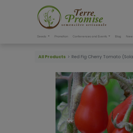
Seeds
Promotion
Conferences and Events
Blog
New 
All Products
Red Fig Cherry Tomato (So