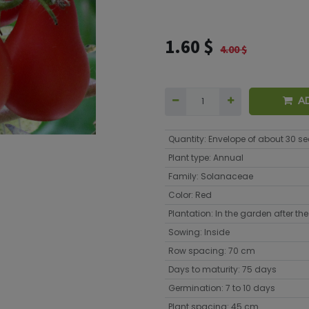
1.60
$
4.00
$
A
Quantity
:
Envelope of about 30 s
Plant type
:
Annual
Family
:
Solanaceae
Color
:
Red
Plantation
:
In the garden after the 
Sowing
:
Inside
Row spacing
:
70 cm
Days to maturity
:
75 days
Germination
:
7 to 10 days
Plant spacing
:
45 cm