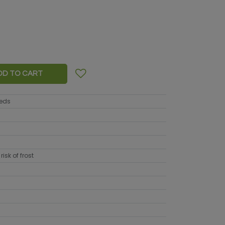
DD TO CART
eeds
risk of frost