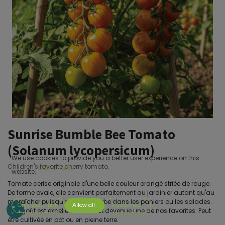
Sunrise Bumble Bee Tomato
(Solanum lycopersicum)
We use cookies to provide you a better user experience on this
Children's favorite cherry tomato.
Cookie Policy
website.
Tomate cerise originale d'une belle couleur orangé striée de rouge.
De forme ovale, elle convient parfaitement au jardinier autant qu'au
maraîcher puisqu'elle est superbe dans les paniers ou les salades.
Only essentials
Allow all
Customize
Son goût est excellent et elle est devenue une de nos favorites. Peut
être cultivée en pot ou en pleine terre.