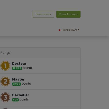
Se connecter
Contactez-nous
Français (CA)
Rangs
Docteur
point
s
10 000
Master
point
s
2 000
Bachelier
point
s
500