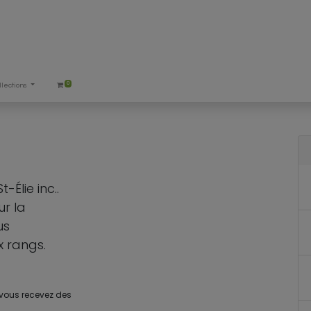
0
llections
Élie inc..
ur la
us
 rangs.
 vous recevez des