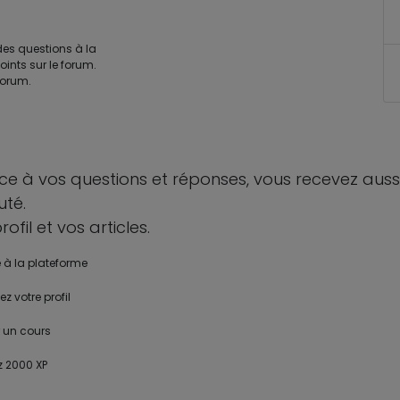
es questions à la
ints sur le forum.
forum.
ce à vos questions et réponses, vous recevez auss
uté.
fil et vos articles.
e à la plateforme
z votre profil
 un cours
z 2000 XP