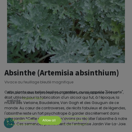
Absinthe (Artemisia absinthium)
Vivace au feuillage bleuté magnifique
Cette plante aux belles feuilles argentées, aussi appelée "Fée verte",
We use cookies to provide you a better user experience on this
était utilisée pour la fabrication d'un alcool qui fut, à l’époque, la
Cookie Policy
website.
muse des Verlaine, Baudelaire, Van Gogh et des Gauguin de ce
monde. Au cœur de controverses, de récits fabuleux et de légendes,
l'absinthe reste un fort psychotrope à garder discrètement dans
votre jardin.*Cette année, nous n’avons pu récolter l'absinthe à notre
Only essentials
Allow all
Customize
ferme. Ces semences proviennent de l’entreprise Jardin Vie-La-Joie.