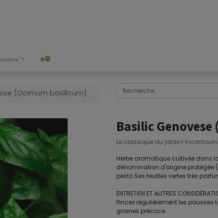
0
llections
vese (Ocimum basilicum)
Basilic Genovese
Le classique du jardin! Incontourn
Herbe aromatique cultivée dans la vi
dénomination d'origine protégée (D.
pesto.Ses feuilles vertes très parf
ENTRETIEN ET AUTRES CONSIDÉRATI
Pincez régulièrement les pousses 
graines précoce.