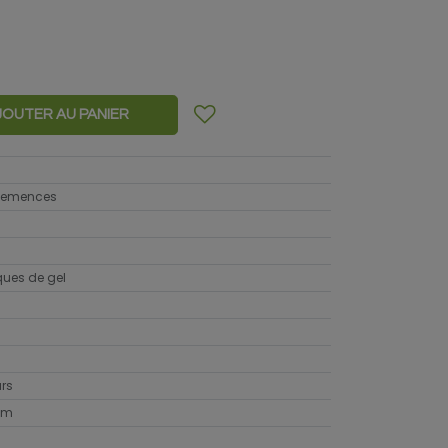
JOUTER AU PANIER
 semences
sques de gel
urs
cm