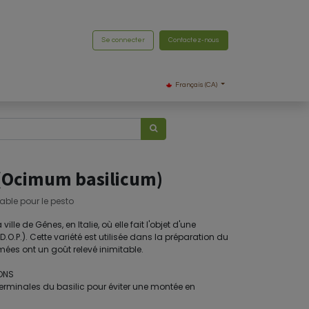
Se connecter
Contactez-nous
Français (CA)
 (Ocimum basilicum)
able pour le pesto
lle de Gênes, en Italie, où elle fait l'objet d'une
O.P.). Cette variété est utilisée dans la préparation du
umées ont un goût relevé inimitable.
ONS
terminales du basilic pour éviter une montée en