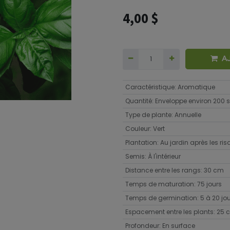
4,00
$
A
Caractéristique
:
Aromatique
Quantité
:
Enveloppe environ 200
Type de plante
:
Annuelle
Couleur
:
Vert
Plantation
:
Au jardin après les ri
Semis
:
À l'intérieur
Distance entre les rangs
:
30 cm
Temps de maturation
:
75 jours
Temps de germination
:
5 à 20 jo
Espacement entre les plants
:
25 
Profondeur
:
En surface