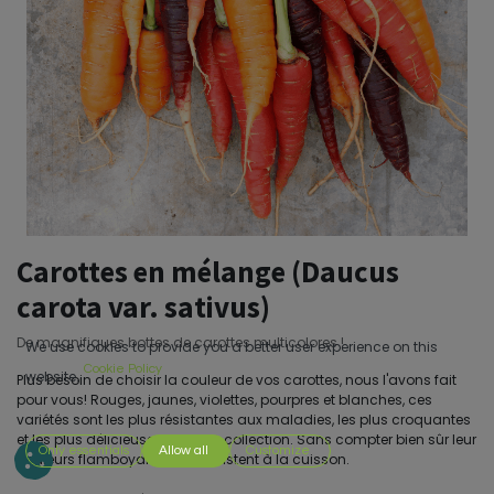
Carottes en mélange (Daucus
carota var. sativus)
De magnifiques bottes de carottes multicolores !
We use cookies to provide you a better user experience on this
Cookie Policy
website.
Plus besoin de choisir la couleur de vos carottes, nous l'avons fait
pour vous! Rouges, jaunes, violettes, pourpres et blanches, ces
variétés sont les plus résistantes aux maladies, les plus croquantes
et les plus délicieuses de notre collection. Sans compter bien sûr leur
Only essentials
Allow all
Customize
couleurs flamboyantes qui résistent à la cuisson.