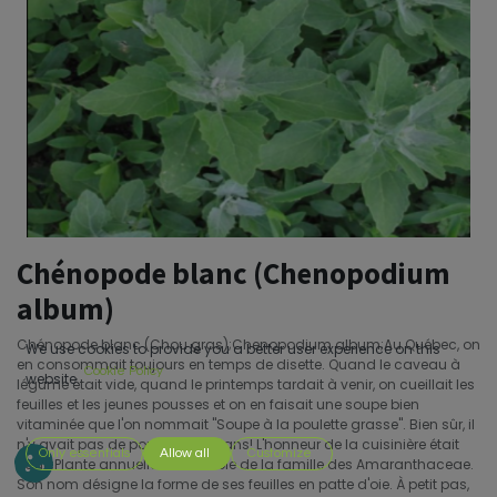
Chénopode blanc (Chenopodium
album)
Chénopode blanc (Chou gras);Chenopodium album;Au Québec, on
We use cookies to provide you a better user experience on this
en consommait toujours en temps de disette. Quand le caveau à
Cookie Policy
website.
légume était vide, quand le printemps tardait à venir, on cueillait les
feuilles et les jeunes pousses et on en faisait une soupe bien
vitaminée que l'on nommait "Soupe à la poulette grasse". Bien sûr, il
n'y avait pas de poulet là-dedans! L'honneur de la cuisinière était
Only essentials
Allow all
Customize
sauf.;Plante annuelle comestible de la famille des Amaranthaceae.
Son nom désigne la forme de ses feuilles en patte d'oie. À petit pas,