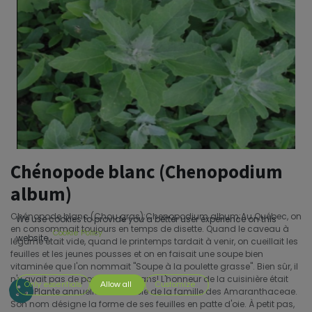
Chénopode blanc (Chenopodium
album)
Chénopode blanc (Chou gras);Chenopodium album;Au Québec, on
We use cookies to provide you a better user experience on this
en consommait toujours en temps de disette. Quand le caveau à
Cookie Policy
website.
légume était vide, quand le printemps tardait à venir, on cueillait les
feuilles et les jeunes pousses et on en faisait une soupe bien
vitaminée que l'on nommait "Soupe à la poulette grasse". Bien sûr, il
n'y avait pas de poulet là-dedans! L'honneur de la cuisinière était
Only essentials
Allow all
Customize
sauf.;Plante annuelle comestible de la famille des Amaranthaceae.
Son nom désigne la forme de ses feuilles en patte d'oie. À petit pas,