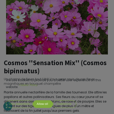
Cosmos ''Sensation Mix'' (Cosmos
bipinnatus)
Un champ de fleurs tout l’été! Vous serez ravis de ces fleurs
We use cookies to provide you a better user experience on this
magnifiques en bouquet champêtre
Cookie Policy
website.
Plante annuelle nectarifère de la famille des tournesol. Elle attire les
papillons et autres pollinisateurs. Ses fleurs au cœur jaune vif se
déclinent dans des coloris de blanc, de rose et de pourpre. Elles se
Only essentials
Allow all
Customize
hissent sur des tiges parfois longues de plus d'un mètre et
fleurissent de la fin juillet jusqu'aux premiers gels.