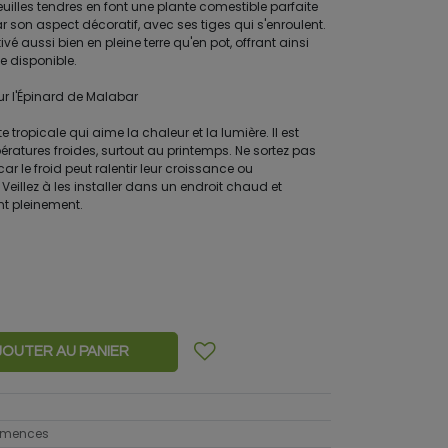
uilles tendres en font une plante comestible parfaite
par son aspect décoratif, avec ses tiges qui s'enroulent.
vé aussi bien en pleine terre qu'en pot, offrant ainsi
ce disponible.
our l'Épinard de Malabar
 tropicale qui aime la chaleur et la lumière. Il est
ratures froides, surtout au printemps. Ne sortez pas
car le froid peut ralentir leur croissance ou
illez à les installer dans un endroit chaud et
nt pleinement.
JOUTER AU PANIER
semences