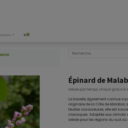
0
llections
anie
Épinard de Malab
Idéale par temps chaud grâce à sa
La baselle, également connue sou
originaire de la Côte de Malabar, 
feuilles savoureuses, elle est sou
classiques. Adaptée aux climats c
idéale pour les régions du sud où e