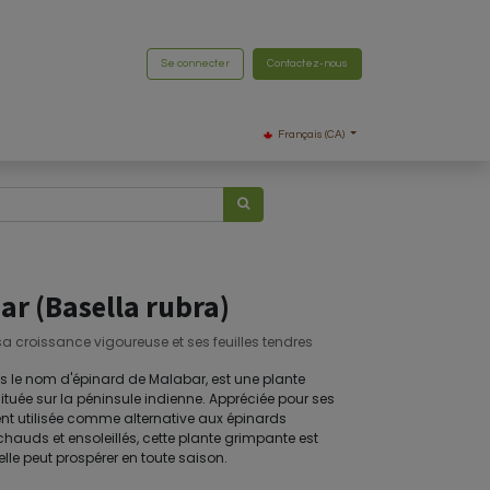
Se connecter
Contactez-nous
Français (CA)
ar (Basella rubra)
 croissance vigoureuse et ses feuilles tendres
s le nom d'épinard de Malabar, est une plante
située sur la péninsule indienne. Appréciée pour ses
vent utilisée comme alternative aux épinards
hauds et ensoleillés, cette plante grimpante est
lle peut prospérer en toute saison.