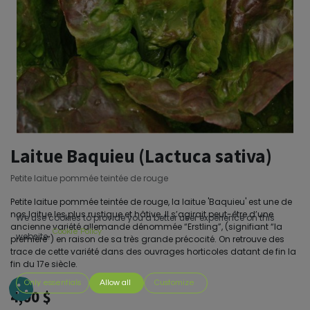
Laitue Baquieu (Lactuca sativa)
Petite laitue pommée teintée de rouge
Petite laitue pommée teintée de rouge, la laitue 'Baquieu' est une de
nos laitue les plus rustique et hâtive. Il s’agirait peut-être d’une
We use cookies to provide you a better user experience on this
ancienne variété allemande dénommée “Erstling”, (signifiant “la
Cookie Policy
website.
première”) en raison de sa très grande précocité. On retrouve des
trace de cette variété dans des ouvrages horticoles datant de fin la
fin du 17e siècle.
Only essentials
Allow all
Customize
4,00
$