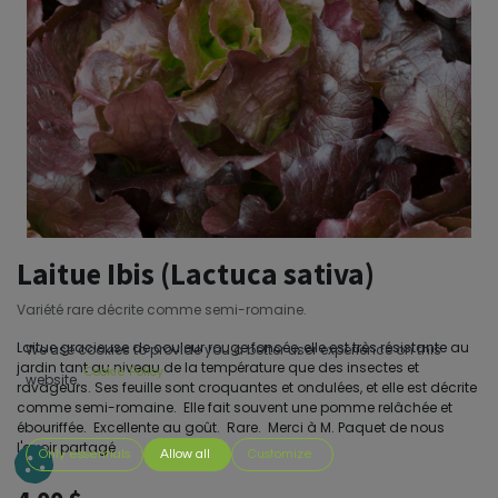
Laitue Ibis (Lactuca sativa)
Variété rare décrite comme semi-romaine.
Laitue gracieuse de couleur rouge foncée, elle est très résistante au
We use cookies to provide you a better user experience on this
jardin tant au niveau de la température que des insectes et
Cookie Policy
website.
ravageurs. Ses feuille sont croquantes et ondulées, et elle est décrite
comme semi-romaine. Elle fait souvent une pomme relâchée et
ébouriffée. Excellente au goût. Rare. Merci à M. Paquet de nous
l'avoir partagé.
Only essentials
Allow all
Customize