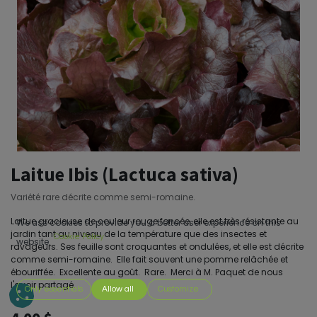
Laitue Ibis (Lactuca sativa)
Variété rare décrite comme semi-romaine.
Laitue gracieuse de couleur rouge foncée, elle est très résistante au
We use cookies to provide you a better user experience on this
jardin tant au niveau de la température que des insectes et
Cookie Policy
website.
ravageurs. Ses feuille sont croquantes et ondulées, et elle est décrite
comme semi-romaine. Elle fait souvent une pomme relâchée et
ébouriffée. Excellente au goût. Rare. Merci à M. Paquet de nous
l'avoir partagé.
Only essentials
Allow all
Customize