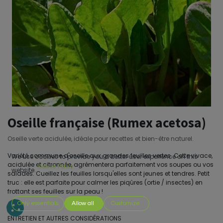
Oseille française (Rumex acetosa)
Oseille verte acidulée, idéale pour recettes et bien-être naturel.
Variété commune d'oseille aux grandes feuilles vertes. Cette vivace,
We use cookies to provide you a better user experience on this
acidulée et citronnée, agrémentera parfaitement vos soupes ou vos
Cookie Policy
website.
salades. Cueillez les feuilles lorsqu'elles sont jeunes et tendres. Petit
truc : elle est parfaite pour calmer les piqûres (ortie / insectes) en
frottant ses feuilles sur la peau !
Only essentials
Allow all
Customize
ENTRETIEN ET AUTRES CONSIDÉRATIONS