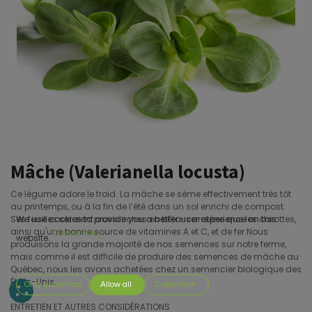
Mâche (Valerianella locusta)
Ce légume adore le froid. La mâche se sème effectivement très tôt
au printemps, ou à la fin de l’été dans un sol enrichi de compost.
Ses feuilles seraient aussi riches en bêta-carotène que les carottes,
We use cookies to provide you a better user experience on this
ainsi qu'une bonne source de vitamines A et C, et de fer.Nous
Cookie Policy
website.
produisons la grande majorité de nos semences sur notre ferme,
mais comme il est difficile de produire des semences de mâche au
Québec, nous les avons achetées chez un semencier biologique des
États-Unis.
Only essentials
Allow all
Customize
ENTRETIEN ET AUTRES CONSIDÉRATIONS