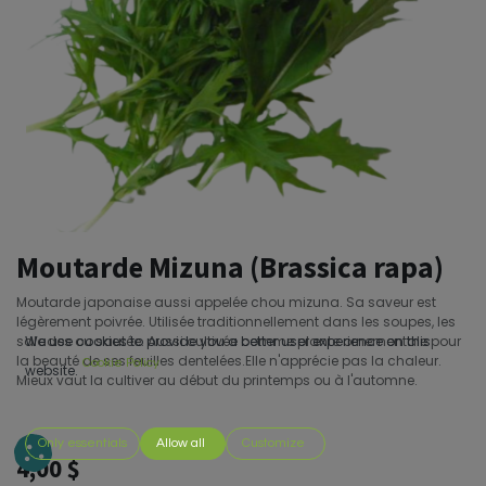
Moutarde Mizuna (Brassica rapa)
Moutarde japonaise aussi appelée chou mizuna. Sa saveur est
légèrement poivrée. Utilisée traditionnellement dans les soupes, les
salades ou sautée. Aussi cultivée comme plante ornementale pour
We use cookies to provide you a better user experience on this
la beauté de ses feuilles dentelées.Elle n'apprécie pas la chaleur.
Cookie Policy
website.
Mieux vaut la cultiver au début du printemps ou à l'automne.
Only essentials
Allow all
Customize
4,00
$