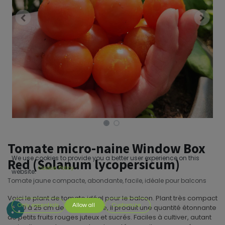
Tomate micro-naine Window Box
We use cookies to provide you a better user experience on this
Red (Solanum lycopersicum)
Cookie Policy
website.
Tomate jaune compacte, abondante, facile, idéale pour balcons
Voici le plant de tomate idéal pour le balcon. Plant très compact
Only essentials
Allow all
Customize
de 20 à 25 cm de haut à peine, il produit une quantité étonnante
de petits fruits rouges juteux et sucrés. Faciles à cultiver, autant