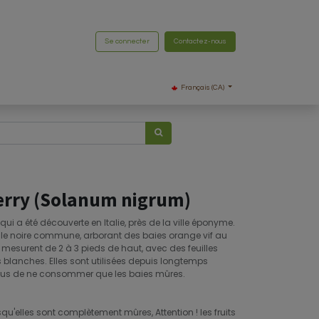
Se connecter
Contactez-nous
Français (CA)
Berry (Solanum nigrum)
ui a été découverte en Italie, près de la ville éponyme.
relle noire commune, arborant des baies orange vif au
s mesurent de 2 à 3 pieds de haut, avec des feuilles
s blanches. Elles sont utilisées depuis longtemps
us de ne consommer que les baies mûres.
qu'elles sont complètement mûres, Attention ! les fruits