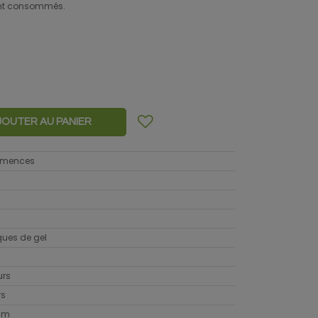
sont consommés.
JOUTER AU PANIER
semences
sques de gel
urs
rs
cm