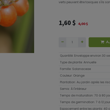
verts peuvent être toxiques s'ils 
1,60
$
4,00
$
A
Quantité
:
Enveloppe environ 30 
Type de plante
:
Annuelle
Famille
:
Solanaceae
Couleur
:
Orange
Plantation
:
Au jardin après les ri
Semis
:
À l'intérieur
Temps de maturation
:
70 à 80 jo
Temps de germination
:
7 à 12 jou
Espacement entre les plants
:
40 