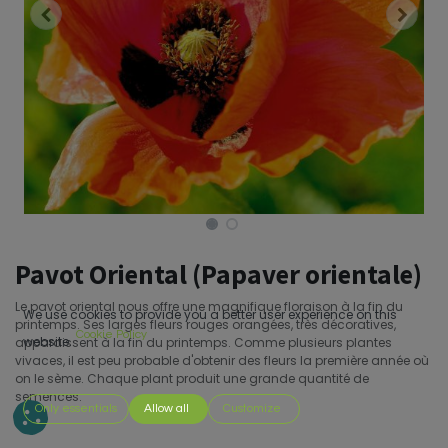
Pavot Oriental (Papaver orientale)
Le pavot oriental nous offre une magnifique floraison à la fin du
We use cookies to provide you a better user experience on this
printemps. Ses larges fleurs rouges orangées, très décoratives,
Cookie Policy
apparaissent à la fin du printemps. Comme plusieurs plantes
website.
vivaces, il est peu probable d'obtenir des fleurs la première année où
on le sème. Chaque plant produit une grande quantité de
semences.
Only essentials
Allow all
Customize