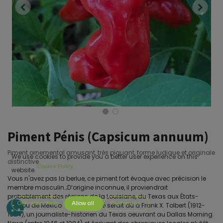
Piment Pénis (Capsicum annuum)
Piment ornemental amusant, très piquant, forme ludique et originale
We use cookies to provide you a better user experience on this
distinctive
Cookie Policy
website.
Vous n'avez pas la berlue, ce piment fort évoque avec précision le
membre masculin.;D’origine inconnue, il proviendrait
probablement des régions de la Louisiane, du Texas aux États-
Only essentials
Allow all
Customize
Unis ou de Mexico. Sa popularité serait dû à Frank X. Tolbert (1912-
1984), un journaliste-historien du Texas oeuvrant au Dallas Morning