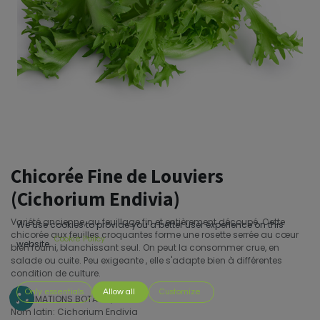
Chicorée Fine de Louviers
(Cichorium Endivia)
Variété ancienne, au feuillage fin et entièrement découpé. Cette
We use cookies to provide you a better user experience on this
chicorée aux feuilles croquantes forme une rosette serrée au cœur
Cookie Policy
website.
bien fourni, blanchissant seul. On peut la consommer crue, en
salade ou cuite. Peu exigeante , elle s'adapte bien à différentes
condition de culture.
Only essentials
Allow all
Customize
INFORMATIONS BOTANIQUES
Nom latin: Cichorium Endivia