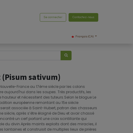
Se connecter
Contactez-nous
Français (CA)
t (Pisum sativum)
 Nouvelle-France au 17ème siècle par les colons
aujourd'hui dans les soupes. Très productifs, les
e hauteur et nécessitent des tuteurs.Selon le blogue Le
adition européenne remontant au 15e siècle
serait associée à Saint-Hubert, patron des chasseurs
e siècle, après s’être éloigné de Dieu et avoir chassé
ncontré un cerf portant une croix scintillante qui
ole du divin.Après maints exploits dont des miracles, il
lointaines et construisit de multiples lieux de prières