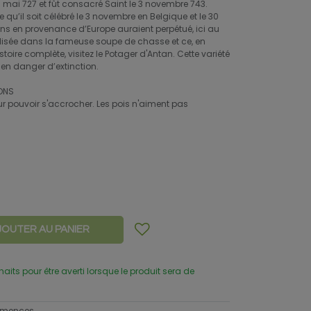
0 mai 727 et fût consacré Saint le 3 novembre 743.
e qu’il soit célébré le 3 novembre en Belgique et le 30
lons en provenance d’Europe auraient perpétué, ici au
tilisée dans la fameuse soupe de chasse et ce, en
stoire complète, visitez le Potager d'Antan. Cette variété
 en danger d’extinction.
ONS
our pouvoir s'accrocher. Les pois n'aiment pas
JOUTER AU PANIER
uhaits pour être averti lorsque le produit sera de
semences