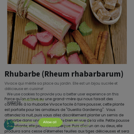
Rhubarbe (Rheum rhabarbarum)
Vivace qui mérite sa place au jardin. Elle est un bijou sucrée et
délicieuse en cuisine!
We use cookies to provide you a better user experience on this
Parce qu'on a tous eu une grand-mère qui nous faisait des
Cookie Policy
website.
confitures à la rhubarbe Vivace facile à faire pousser, cette plante
est parfaite pour les amateurs de "Guerilla Gardening". Vous
attendez la nuit, puis vous allez discrètement planter un semis de
rhubarbe dans une plate-bande bien en vue de la ville. Petite pousse
Only essentials
Allow all
Customize
insignifiante, elle passera inaperçue. Puis d'ici un an ou deux, elle
produira sans cesse d'éternelles feuilles aux tiges délicieuses et sera