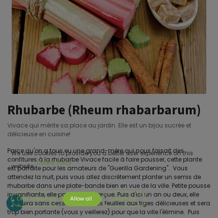
Rhubarbe (Rheum rhabarbarum)
Vivace qui mérite sa place au jardin. Elle est un bijou sucrée et
délicieuse en cuisine!
Parce qu'on a tous eu une grand-mère qui nous faisait des
We use cookies to provide you a better user experience on this
confitures à la rhubarbe Vivace facile à faire pousser, cette plante
Cookie Policy
website.
est parfaite pour les amateurs de "Guerilla Gardening". Vous
attendez la nuit, puis vous allez discrètement planter un semis de
rhubarbe dans une plate-bande bien en vue de la ville. Petite pousse
insignifiante, elle passera inaperçue. Puis d'ici un an ou deux, elle
Only essentials
Allow all
Customize
produira sans cesse d'éternelles feuilles aux tiges délicieuses et sera
trop bien portante (vous y veillerez) pour que la ville l'élimine. Puis