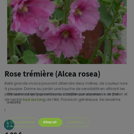
Rose trémière (Alcea rosea)
Belle grande vivace pouvant atteindre deux mètres, de couleur rose
à pourpre. Donne au jardin une touche de sensibilité en attirant les
pollinisateurs qui peuvent ainsi compter sur une source de pollen et
We use cookies to provide you a better user experience on this
de nectar tout au long de l'été. Floraison généreuse. Se ressème.
Cookie Policy
website.
I
Only essentials
Allow all
Customize