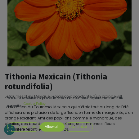
Tithonia Mexicain (Tithonia
rotundifolia)
Le tournesol du Mexique! Floraison abondante d'un orange vif!
We use cookies to provide you a better user experience on this
Cookie Policy
website.
La floraison du Tournesol Mexicain qui s'étale tout au long de l'été
affichera une profusion de large fleurs, en forme de marguerite, d'un
orange éclatant. Ami des papillons comme le monarque, des
abeilles, des bourdons et des colibris, ses immenses fleurs
Only essentials
Allow all
Customize
nectarifère feront le plaisir de tous.