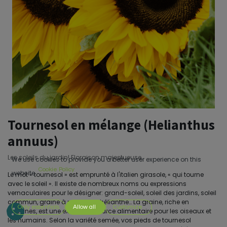
Tournesol en mélange (Helianthus
annuus)
Les soleils du jardin! Floraison majestueuse
We use cookies to provide you a better user experience on this
Cookie Policy
website.
Le mot « tournesol » est emprunté à l'italien girasole, « qui tourne
avec le soleil ». Il existe de nombreux noms ou expressions
vernaculaires pour le désigner: grand-soleil, soleil des jardins, soleil
commun, graine à perroquet, hélianthe… La graine, riche en
Only essentials
Allow all
Customize
protéines, est une excellente source alimentaire pour les oiseaux et
les humains. Selon la variété semée, vos pieds de tournesol