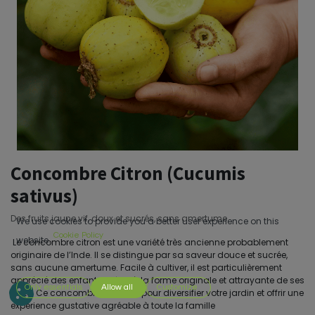
Concombre Citron (Cucumis
sativus)
Des fruits jaune vif, doux et sucrés, sans amertume
We use cookies to provide you a better user experience on this
Cookie Policy
website.
Le concombre citron est une variété très ancienne probablement
originaire de l’Inde. Il se distingue par sa saveur douce et sucrée,
sans aucune amertume. Facile à cultiver, il est particulièrement
apprécié des enfants grâce à la forme originale et attrayante de ses
Only essentials
Allow all
Customize
fruits. Ce concombre est idéal pour diversifier votre jardin et offrir une
expérience gustative agréable à toute la famille