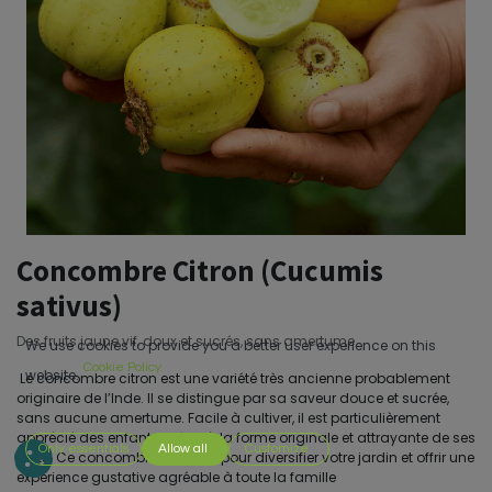
Concombre Citron (Cucumis
sativus)
Des fruits jaune vif, doux et sucrés, sans amertume
We use cookies to provide you a better user experience on this
Cookie Policy
website.
Le concombre citron est une variété très ancienne probablement
originaire de l’Inde. Il se distingue par sa saveur douce et sucrée,
sans aucune amertume. Facile à cultiver, il est particulièrement
apprécié des enfants grâce à la forme originale et attrayante de ses
Only essentials
Allow all
Customize
fruits. Ce concombre est idéal pour diversifier votre jardin et offrir une
expérience gustative agréable à toute la famille