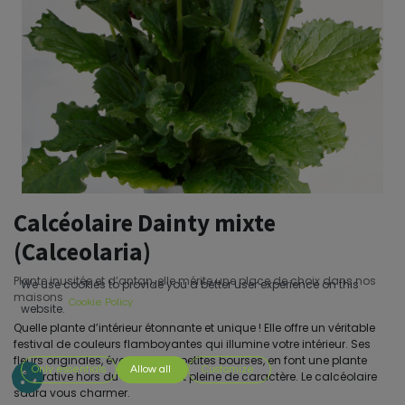
Calcéolaire Dainty mixte
(Calceolaria)
Plante inusitée et d’antan, elle mérite une place de choix dans nos
We use cookies to provide you a better user experience on this
maisons
Cookie Policy
website.
Quelle plante d’intérieur étonnante et unique ! Elle offre un véritable
festival de couleurs flamboyantes qui illumine votre intérieur. Ses
fleurs originales, évoquant de petites bourses, en font une plante
Only essentials
Allow all
Customize
décorative hors du commun et pleine de caractère. Le calcéolaire
saura vous charmer.