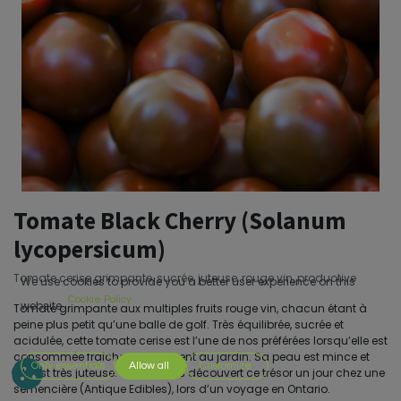
Tomate Black Cherry (Solanum
lycopersicum)
Tomate cerise grimpante, sucrée, juteuse, rouge vin, productive
We use cookies to provide you a better user experience on this
Cookie Policy
website.
Tomate grimpante aux multiples fruits rouge vin, chacun étant à
peine plus petit qu’une balle de golf. Très équilibrée, sucrée et
acidulée, cette tomate cerise est l’une de nos préférées lorsqu’elle est
consommée fraîche, directement au jardin. Sa peau est mince et
Only essentials
Allow all
Customize
elle est très juteuse. Nous avons découvert ce trésor un jour chez une
semencière (Antique Edibles), lors d’un voyage en Ontario.