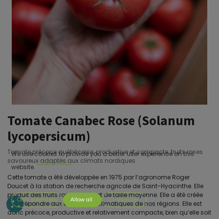
Tomate Canabec Rose (Solanum
lycopersicum)
Tomate précoce québécoise, productive et compacte, fruits roses
We use cookies to provide you a better user experience on this
savoureux adaptés aux climats nordiques
Cookie Policy
website.
Cette tomate a été développée en 1975 par l’agronome Roger
Doucet à la station de recherche agricole de Saint-Hyacinthe. Elle
produit des fruits roses, ronds et de taille moyenne. Elle a été créée
Only essentials
Allow all
Customize
pour répondre aux conditions climatiques de nos régions. Elle est
donc précoce, productive et relativement compacte, bien qu’elle soit