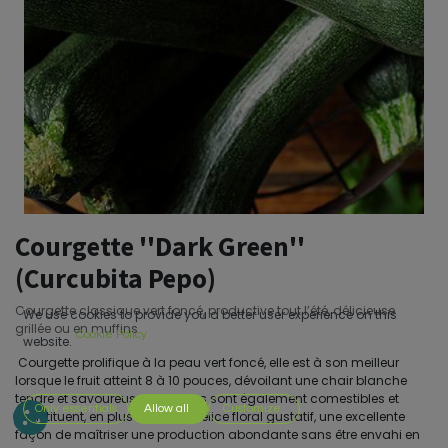
Courgette ''Dark Green''
(Curcubita Pepo)
Courgette classique vert foncé, productive tout l’été, délicieuse
We use cookies to provide you a better user experience on this
grillée ou en muffins
Cookie Policy
website.
Courgette prolifique à la peau vert foncé, elle est à son meilleur
lorsque le fruit atteint 8 à 10 pouces, dévoilant une chair blanche
tendre et savoureuse. Ses fleurs sont également comestibles et
Only essentials
Allow all
Customize
constituent, en plus d’être un délice floral gustatif, une excellente
façon de maîtriser une production abondante sans être envahi en