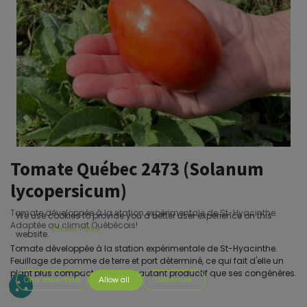
Tomate Québec 2473 (Solanum
lycopersicum)
Tomate développée à la station expérimentale de St-Hyacinthe.
We use cookies to provide you a better user experience on this
Adaptée au climat Québécois!
Cookie Policy
website.
Tomate développée à la station expérimentale de St-Hyacinthe.
Feuillage de pomme de terre et port déterminé, ce qui fait d'elle un
plant plus compact mais tout autant productif que ses congénères.
Only essentials
Allow all
Customize