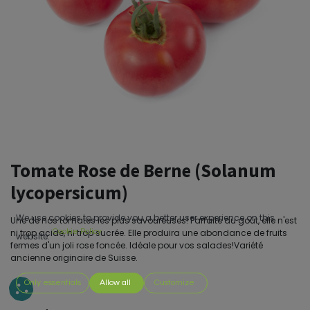
Tomate Rose de Berne (Solanum
lycopersicum)
We use cookies to provide you a better user experience on this
Une de nos tomates les plus savoureuses! Parfaite au goût, elle n'est
ni trop acide, ni trop sucrée. Elle produira une abondance de fruits
Cookie Policy
website.
fermes d'un joli rose foncée. Idéale pour vos salades!Variété
ancienne originaire de Suisse.
Only essentials
Allow all
Customize