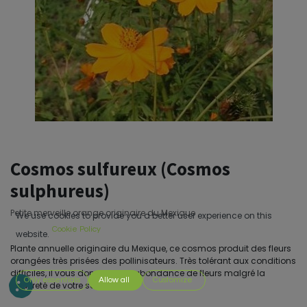
Cosmos sulfureux (Cosmos
sulphureus)
Petite merveille orange originaire du Mexique
We use cookies to provide you a better user experience on this
Cookie Policy
website.
Plante annuelle originaire du Mexique, ce cosmos produit des fleurs
orangées très prisées des pollinisateurs. Très tolérant aux conditions
difficiles, il vous donnera une abondance de fleurs malgré la
Only essentials
Allow all
Customize
pauvreté de votre sol.