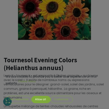
Tournesol Evening Colors
(Helianthus annuus)
Le mot « tournesol » est emprunté à l'italien girasole, « qui tourne
We use cookies to provide you a better user experience on this
avec le soleil ». Il existe de nombreux noms ou expressions
Cookie Policy
website.
vernaculaires pour le désigner: grand-soleil, soleil des jardins, soleil
commun, graine à perroquet, hélianthe… La graine, riche en
protéines, est une excellente source alimentaire pour les oiseaux et
les humains.
Only essentials
Allow all
Customize
Un superbe mélange de teintes chaudes rehaussées de centres