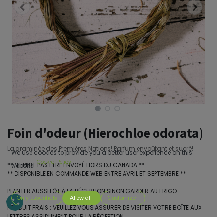
Foin d'odeur (Hierochloe odorata)
La graminée des Premières Nations! Parfum envoûtant et sucré!
We use cookies to provide you a better user experience on this
Cookie Policy
** NE PEUT PAS ÊTRE ENVOYÉ HORS DU CANADA **
website.
** DISPONIBLE EN COMMANDE WEB ENTRE AVRIL ET SEPTEMBRE **
PLANTER AUSSITÔT À LA RÉCEPTION SINON GARDER AU FRIGO
Only essentials
Allow all
Customize
PRODUIT FRAIS : VEUILLEZ VOUS ASSURER DE VISITER VOTRE BOÎTE AUX
LETTRES ASSIDUMENT POUR LA RÉCEPTION