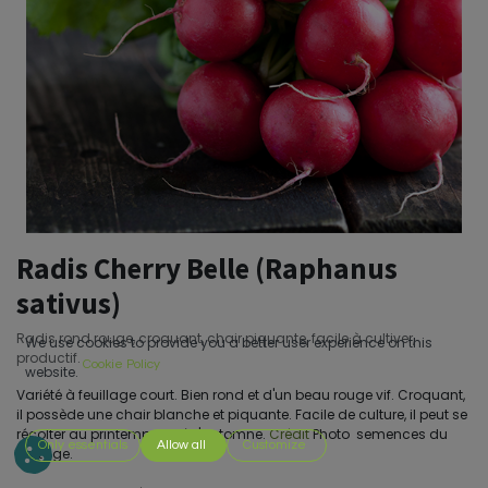
Radis Cherry Belle (Raphanus
sativus)
Radis rond rouge, croquant, chair piquante, facile à cultiver,
We use cookies to provide you a better user experience on this
productif.
Cookie Policy
website.
Variété à feuillage court. Bien rond et d'un beau rouge vif. Croquant,
il possède une chair blanche et piquante. Facile de culture, il peut se
récolter au printemps ou à l'automne.
Crédit
Photo semences du
Only essentials
Allow all
Customize
portage.