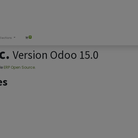
0
llections
nc.
Version Odoo 15.0
 le
ERP Open Source
.
es