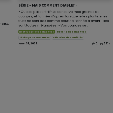
SÉRIE « MAIS COMMENT DIABLE? »
« Que se passe-t-il? Je conserve mes graines de
courges, et l’année d’après, lorsque je les plante, mes
fruits ne sont pas comme ceux de l’année d’avant. Elles
12854
sont toutes mélangées! » Vos courges se ...
Nettoyage des semences
Récolte de semences
Séchage de semences
Sélection des variétés
janv. 31, 2023
0
5914