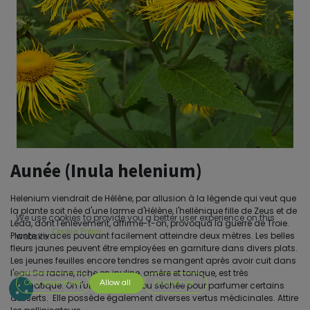
Aunée (Inula helenium)
Helenium viendrait de Hélène, par allusion à la légende qui veut que
la plante soit née d'une larme d'Hélène, l'hellénique fille de Zeus et de
We use cookies to provide you a better user experience on this
Léda, dont l'enlèvement, affirme-t-on, provoqua la guerre de Troie.
Cookie Policy
Plante vivaces pouvant facilement atteindre deux mètres. Les belles
website.
fleurs jaunes peuvent être employées en garniture dans divers plats.
Les jeunes feuilles encore tendres se mangent après avoir cuit dans
l'
eau.Sa
racine, riche en inuline, amère et tonique, est très
Only essentials
Allow all
Customize
aromatique. On l'utilise fraîche ou séchée pour parfumer certains
desserts. Elle possède également diverses vertus médicinales. Attire