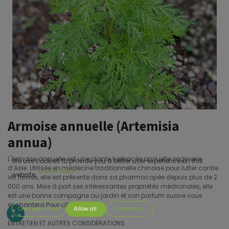
Armoise annuelle (Artemisia
annua)
L'Armoise annuelle est une plante herbacée annuelle originaire
We use cookies to provide you a better user experience on this
d’Asie. Utilisée en médecine traditionnelle chinoise pour lutter contre
Cookie Policy
website.
les fièvres, elle est présente dans sa pharmacopée depuis plus de 2
000 ans. Mise à part ses intéressantes propriétés médicinales, elle
est une bonne compagne au jardin et son parfum suave vous
enchantera.Pour aller plus loin.
Only essentials
Allow all
Customize
ENTRETIEN ET AUTRES CONSIDÉRATIONS