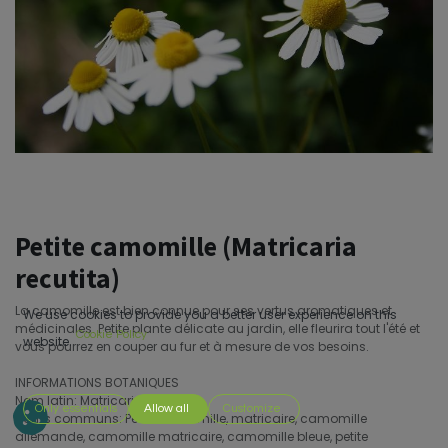
Petite camomille (Matricaria
recutita)
La camomille est bien connue pour ses vertus aromatiques et
We use cookies to provide you a better user experience on this
médicinales. Petite plante délicate au jardin, elle fleurira tout l'été et
Cookie Policy
website.
vous pourrez en couper au fur et à mesure de vos besoins.
INFORMATIONS BOTANIQUES
Nom latin: Matricaria recutita
Only essentials
Allow all
Customize
Noms communs: Petite camomille, matricaire, camomille
allemande, camomille matricaire, camomille bleue, petite