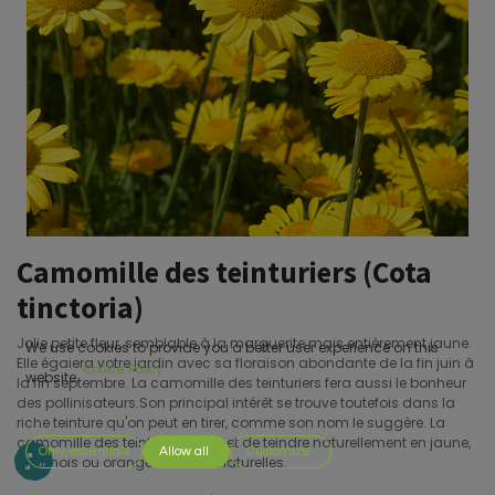
Camomille des teinturiers (Cota
tinctoria)
Jolie petite fleur, semblable à la marguerite mais entièrement jaune.
We use cookies to provide you a better user experience on this
Elle égaiera votre jardin avec sa floraison abondante de la fin juin à
Cookie Policy
website.
la fin septembre. La camomille des teinturiers fera aussi le bonheur
des pollinisateurs.Son principal intérêt se trouve toutefois dans la
riche teinture qu'on peut en tirer, comme son nom le suggère. La
camomille des teinturiers permet de teindre naturellement en jaune,
Only essentials
Allow all
Customize
chamois ou orangé les fibres naturelles.